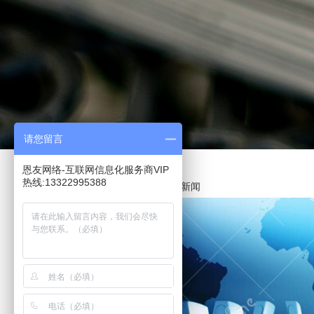
请您留言
恩友网络-互联网信息化服务商VIP
热线:13322995388
首页
互联网书院
行业新闻
>>
>>