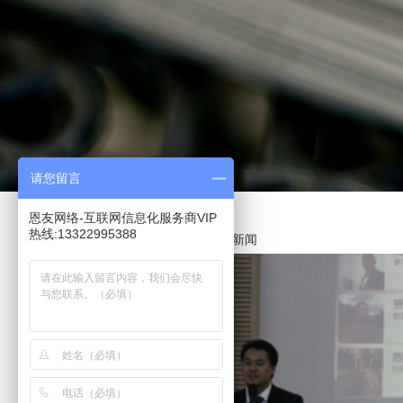
请您留言
恩友网络-互联网信息化服务商VIP
热线:13322995388
首页
互联网书院
公司新闻
>>
>>